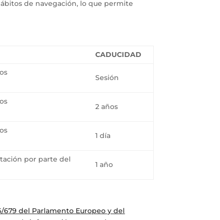
hábitos de navegación, lo que permite
CADUCIDAD
los
Sesión
los
2 años
los
1 día
ptación por parte del
1 año
/679 del Parlamento Europeo y del