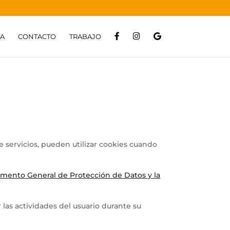
F
I
G
A
CONTACTO
TRABAJO
A
N
O
C
S
O
E
T
G
B
A
L
O
G
E
O
R
K
A
M
e servicios, pueden utilizar cookies cuando
mento General de Protección de Datos y la
 las actividades del usuario durante su